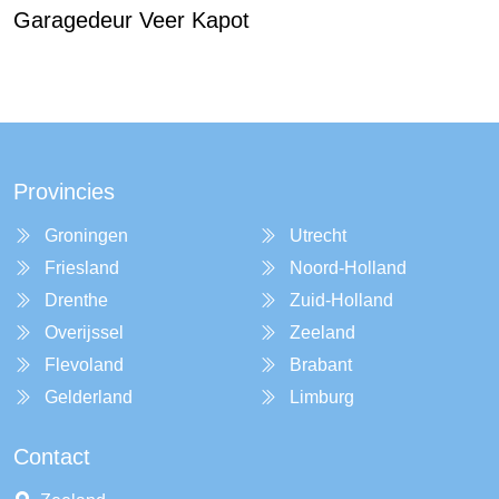
Garagedeur Veer Kapot
Provincies
Groningen
Utrecht
Friesland
Noord-Holland
Drenthe
Zuid-Holland
Overijssel
Zeeland
Flevoland
Brabant
Gelderland
Limburg
Contact