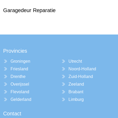
Garagedeur Reparatie
Provincies
Groningen
Utrecht
Friesland
Noord-Holland
Drenthe
Zuid-Holland
Overijssel
Zeeland
Flevoland
Brabant
Gelderland
Limburg
Contact