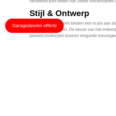
verzekerd kunt weten van zowel functionaliteit al
Stijl & Ontwerp
Houten garagedeuren bieden een scala aan stijl
Garagedeuren offerte
wonderscheppingen. De keuze van het ontwerp 
paneelconstructies kunnen elegantie toevoegen
details een strakke uitstraling bieden voor he
Voor een echt uniek ontwerp kunt u overwegen
kunnen worden aangepast aan elke gewenste stij
om het perfecte ontwerp te creëren dat uw huis
Materiaal & Duurzaa
De keuze van het materiaal is essentieel voo
hoogwaardige hardhouten soorten zoals eik, m
weerbestendig en kunnen jarenlang meegaan 
Om de levensduur van uw houten garagedeur te 
een meerlagige verf- of laklaag aanbevolen d