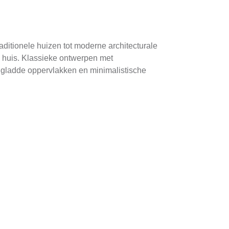
aditionele huizen tot moderne architecturale
 huis. Klassieke ontwerpen met
 gladde oppervlakken en minimalistische
 ontworpen volgens uw specificaties en
in houten garagedeuren kan met u samenwerken
gedeuren worden vaak gemaakt van
urlijke schoonheid. Deze houtsoorten zijn
tatief hoogwaardige afwerking. Meestal wordt
 UV-stralen. Daarnaast moet u overwegen om