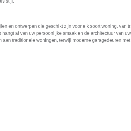
s stijl.
en en ontwerpen die geschikt zijn voor elk soort woning, van tr
hangt af van uw persoonlijke smaak en de architectuur van uw
 aan traditionele woningen, terwijl moderne garagedeuren met
dendaagse huizen.
 om een custom-made deur te laten maken. Deze deuren worden
l, van plattelandsstijl tot stedelijke elegantie. Een expert 
 een unieke touch geeft.
mheid
r de levensduur en prestaties van uw garagedeur. Houten gara
ahonie of ceder, die bekend staan om hun duurzaamheid en natu
als ze goed onderhouden worden.
maximaliseren, is het belangrijk om te investeren in een kwali
ie beschermt tegen weersinvloeden en schade veroorzaakt door